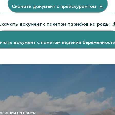
льпоскопия с фотофиксацией/без фотофиксации
Скачать документ с прейскурантом
Скачать документ с пакетом тарифов на роды
я кольпоскопия с фотофиксацией/без фотофиксации
ачать документ с пакетом ведения беременност
йки матки
 коагуляция шейки матки
ейки матки
запишем на прием