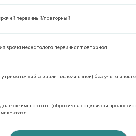
врачей первичный/повторный
ия врача неонатолога первичная/повторная
нутриматочной спирали (осложненной) без учета анест
удаление имплантата (обратимая подкожная пролонгиро
имплантата