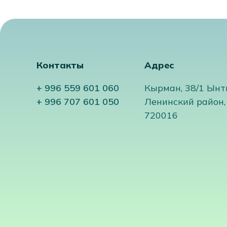
В\В инъекц
Контакты
Адрес
+ 996 559 601 060
Кырман, 38/1 Ынт
В\В инфузи
+ 996 707 601 050
Ленинский район,
720016
В\М инъекц
П\К иньекц