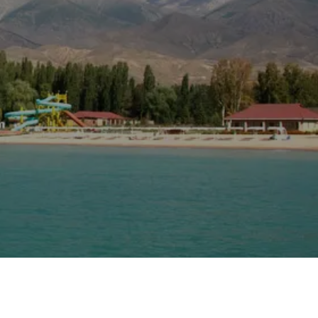
3 500
250
250
170
120