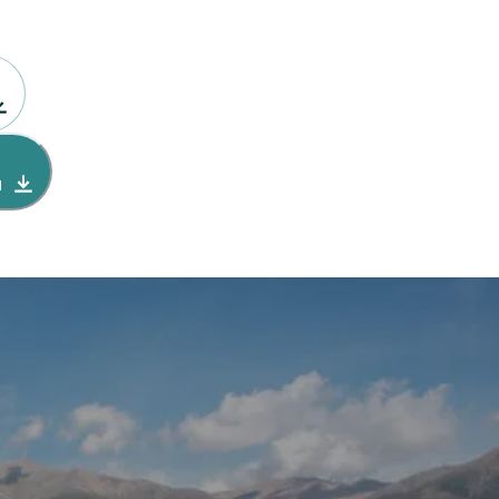
1300/1200
2000/1300
и
1 800
1 200
5 700