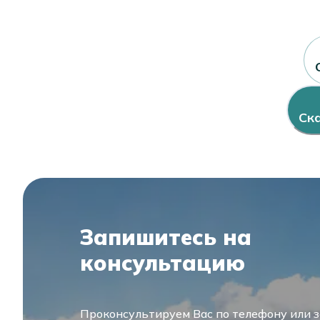
Простая ко
Расширенна
Ск
Биопсия ше
Химическая
Запишитесь на
консультацию
Эксцизия ш
Проконсультируем Вас по телефону или 