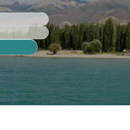
еский штрих-тест
агалища
 грудного молока
ской мед сестры
а на исследование