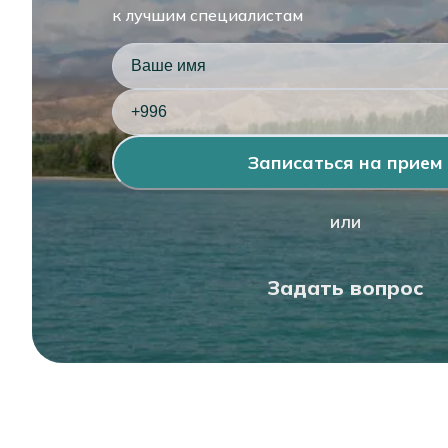
к лучшим специалистам
Диагностич
Санация вл
Записаться на прием
или
Сцеживание
Задать вопрос
Услуги дет
Забор мазк